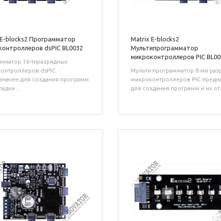
 E-blocks2 Программатор
Matrix E-blocks2
онтроллеров dsPIC BL0032
Мультипрограмматор
микроконтроллеров PIC BL00
мматор 16-тиразрядных
онтроллеров dsPIC
Мульти-программатор 8-ми раз
значен для создания программ
микроконтроллеров PIC предн
адки ...
для создания программ и их отл