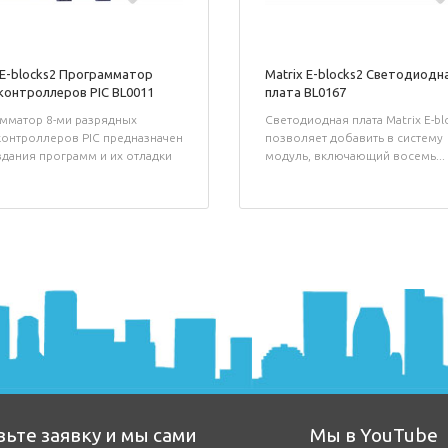
 E-blocks2 Программатор
Matrix E-blocks2 Светодиодн
онтроллеров PIC BL0011
плата BL0167
мматор 8-ми разрядных
Светодиодная плата Matrix E-bl
онтроллеров PIC предназначен
позволяет добавить в систему
здания программ и их отладки
модуль, включающий восемь...
вьте заявку и мы сами
Мы в YouTube