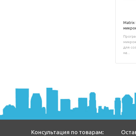
Matrix
микрок
Програ
микрок
для со
на...
Консультация по товарам:
Оста