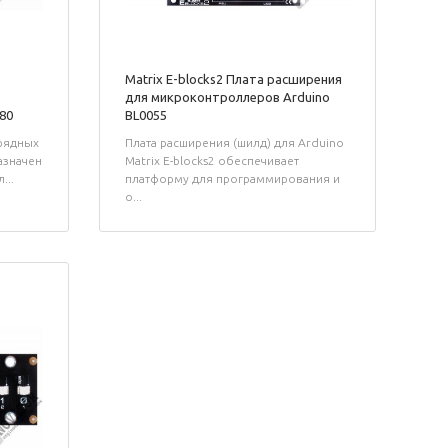
Matrix E-blocks2 Плата расширения
для микроконтроллеров Arduino
80
BL0055
рядных
Плата расширения (шилд) для Arduino
азначен
Matrix E-blocks2 обеспечивает
...
платформу для программирования и
о...